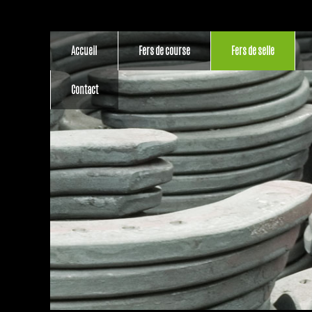
Accueil
Fers de course
Fers de selle
Contact