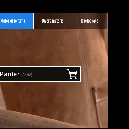
Matériel de forge
Divers matériel
Déstockage
Panier
(vide)