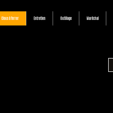
Clous à ferrer
Entretien
Outillage
Maréchal